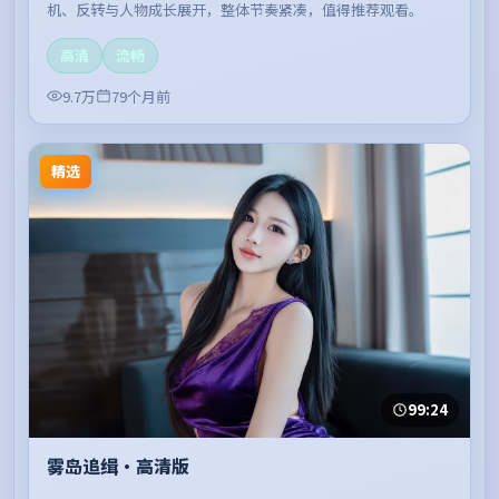
机、反转与人物成长展开，整体节奏紧凑，值得推荐观看。
高清
流畅
9.7万
79个月前
精选
99:24
雾岛追缉·高清版