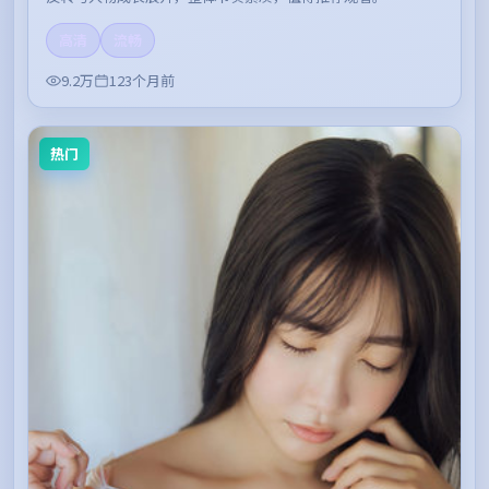
高清
流畅
9.2万
123个月前
热门